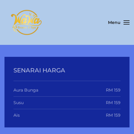
Skip to main content
Menu
SENARAI HARGA
Aura Bunga
RM 159
Susu
RM 159
Ais
RM 159